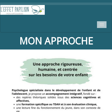
MON APPROCHE
ACCUEIL
ACCOMPAGNEMENTS INDIVIDUELS
▼
BILANS ET EVALUATIONS
▼
INTERVENTIONS EXTÉRIEURES
▼
ACCOMPAGNEMENT DU TDAH
QUI SUIS JE
PRENDRE RDV